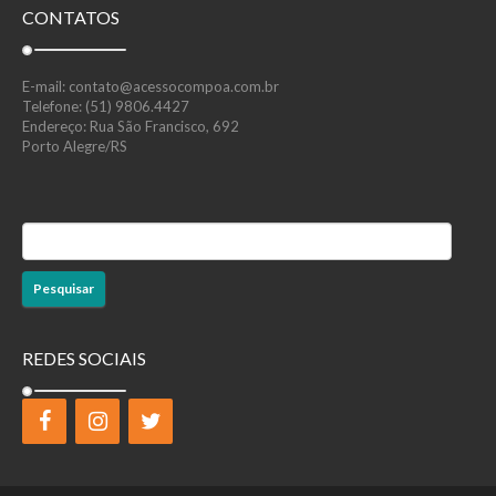
CONTATOS
E-mail: contato@acessocompoa.com.br
Telefone: (51) 9806.4427
Endereço: Rua São Francisco, 692
Porto Alegre/RS
Pesquisar
por:
REDES SOCIAIS