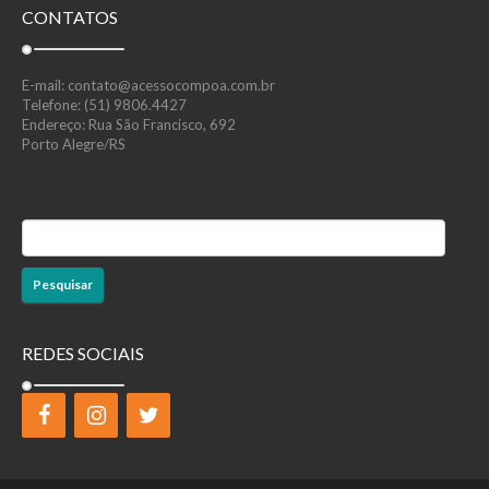
CONTATOS
E-mail: contato@acessocompoa.com.br
Telefone: (51) 9806.4427
Endereço: Rua São Francisco, 692
Porto Alegre/RS
Pesquisar
por:
REDES SOCIAIS