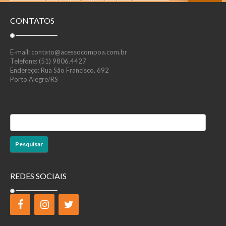
CONTATOS
E-mail: contato@acessocompoa.com.br
Telefone: (51) 9806.4427
Endereço: Rua São Francisco, 692
Porto Alegre/RS
Pesquisar
por:
REDES SOCIAIS