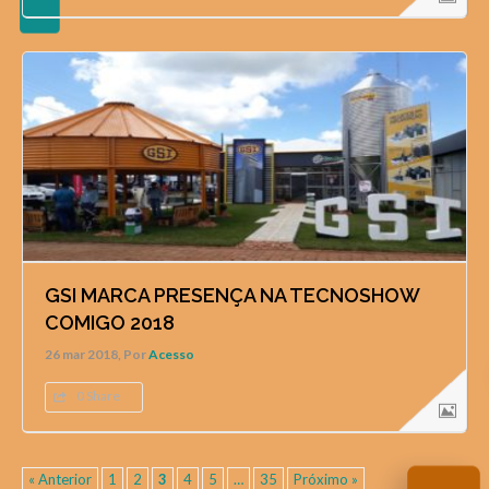
GSI MARCA PRESENÇA NA TECNOSHOW
COMIGO 2018
26 mar 2018, Por
Acesso
0 Share
« Anterior
1
2
3
4
5
…
35
Próximo »