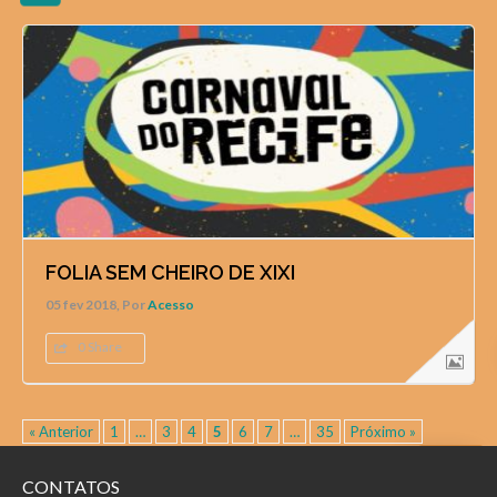
FOLIA SEM CHEIRO DE XIXI
05 fev 2018, Por
Acesso
0 Share
« Anterior
1
…
3
4
5
6
7
…
35
Próximo »
CONTATOS