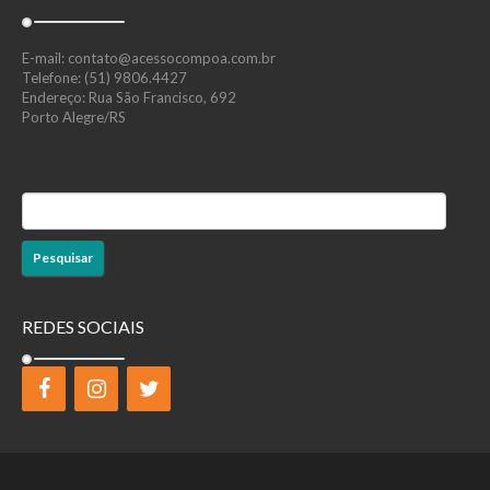
E-mail: contato@acessocompoa.com.br
Telefone: (51) 9806.4427
Endereço: Rua São Francisco, 692
Porto Alegre/RS
Pesquisar
por:
REDES SOCIAIS
Copyright 2015. Created by