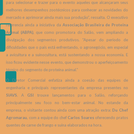
para selecionar e trazer para o evento aqueles que alcançaram seus
melhores desempenhos zootécnicos para conhecer as novidades do
mercado e aprimorar ainda mais sua produção”, ressalta. O executivo
referencia ainda a iniciativa da
Associação Brasileira de Proteína
Animal (ABPA)
, que como promotora do Salão, vem ampliando a
divulgação dos segmentos produtivos. “Apesar do período de
dificuldades que o país está enfrentando, o agronegócio, em especial
a avicultura e a suinocultura, está sustentando a nossa economia. E
isso ficou evidente nesse evento, que demonstrou o aperfeiçoamento
técnico do segmento de proteína animal.”
O Diretor Comercial enfatiza ainda a coesão das equipes de
engenharia e principais representantes da empresa presentes no
SIAVS
. A
GSI
trouxe lançamentos para o Salão, reforçando
principalmente seu foco no bem-estar animal. No estande da
empresa, o visitante contou ainda com uma atração extra:
Du Chef
Agromarau
, com a equipe do chef
Carlos Soares
oferecendo pratos
quentes de carne de frango e suína elaborados na hora.