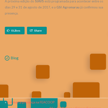
A próxima edição do
SIAVS
está programada para acontecer entre os
dias 29 e 31 de agosto de 2017, e a
GSI Agromarau
já confirmou sua
presença.
0 Likes
Share
Blog
«
GSI marca presença na FEACOOP