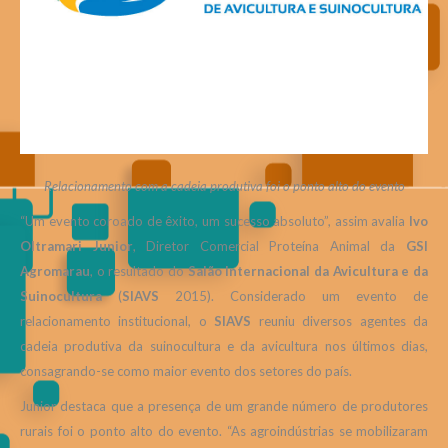
Relacionamento com a cadeia produtiva foi o ponto alto do evento
“Um evento coroado de êxito, um sucesso absoluto”, assim avalia
Ivo
Oltramari Junior
, Diretor Comercial Proteína Animal da
GSI
Agromarau
, o resultado do
Salão Internacional da Avicultura e da
Suinocultura
(
SIAVS
2015). Considerado um evento de
relacionamento institucional, o
SIAVS
reuniu diversos agentes da
cadeia produtiva da suinocultura e da avicultura nos últimos dias,
consagrando-se como maior evento dos setores do país.
Junior destaca que a presença de um grande número de produtores
rurais foi o ponto alto do evento. “As agroindústrias se mobilizaram